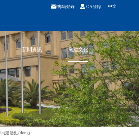
中文
郵箱登錄
OA登錄
新聞資訊
黨建文化
n)建活動(dòng)