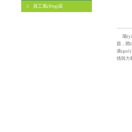
員工風(fēng)采
陽(yán
題，開
過(gu
情與力量